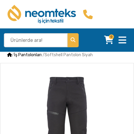
0
/
İş Pantolonları
/
Softshell Pantolon Siyah