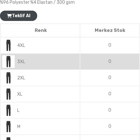
%96 Polyester %4 Elastan / 300 gsm
Teklif Al
Renk
Merkez Stok
0
4XL
0
3XL
0
2XL
0
XL
0
L
0
M