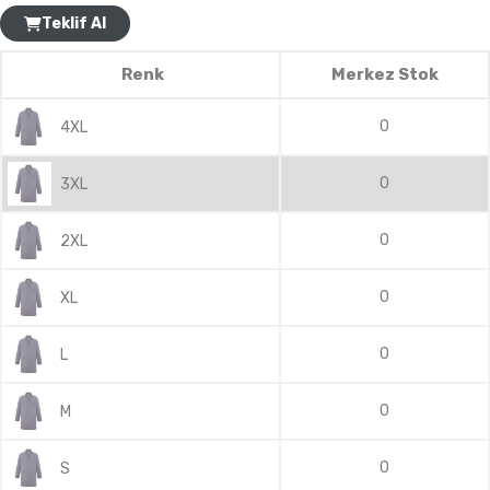
Teklif Al
Renk
Merkez Stok
0
4XL
0
3XL
0
2XL
0
XL
0
L
0
M
0
S