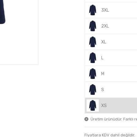
3XL
2XL
XL
L
M
S
XS
Üretim ürünüdür. Farklı ren
Fiyatlara KDV dahil değildir.