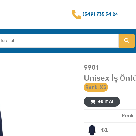
(549) 735 34 24
9901
Unisex İş Önlü
Renk:
XS
Teklif Al
Renk
4XL