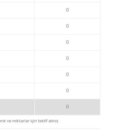
0
0
0
0
0
0
0
k ve miktarlar için teklif alınız.