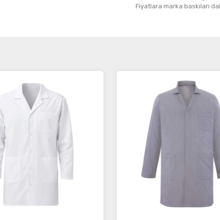
Fiyatlara marka baskıları dahil
İncele
İncele