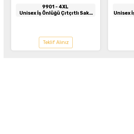
9901
- 4XL
Unisex İş Önlüğü Çıtçıtlı Saks
Unisex 
Mavi
Teklif Alınız